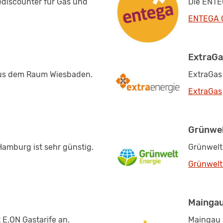
ediscounter für Gas und
Die ENTE
ENTEGA 
ExtraGa
aus dem Raum Wiesbaden.
ExtraGas
ExtraGas
Grünwel
Hamburg ist sehr günstig.
Grünwelt
Grünwelt
Maingau
t E.ON Gastarife an.
Maingau 