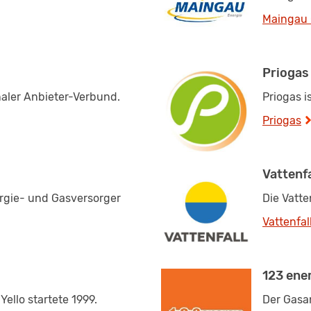
Maingau
Priogas
naler Anbieter-Verbund.
Priogas 
Priogas
Vattenfa
ergie- und Gasversorger
Die Vatte
Vattenfal
123 ene
ello startete 1999.
Der Gasan