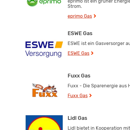
eprimo ist ein grüner Energi
Strom.
eprimo Gas
ESWE Gas
ESWE ist ein Gasversorger 
ESWE Gas
Fuxx Gas
Fuxx - Die Sparenergie aus 
Fuxx Gas
Lidl Gas
Lidl bietet in Kooperation mi