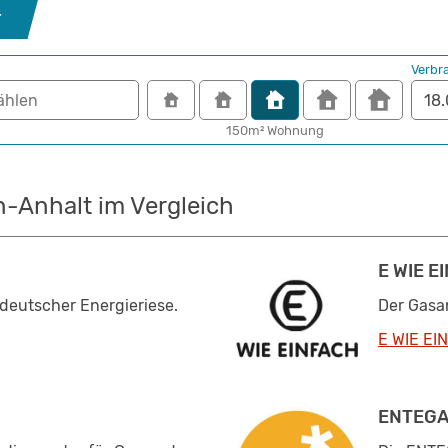
r
Verbr
150m² Wohnung
n-Anhalt im Vergleich
E WIE 
 deutscher Energieriese.
Der Gasan
E WIE EI
ENTEG