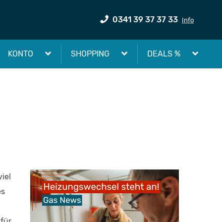
0341 39 37 37 33
Info
KONTO
SHOPPING
DEALS %
iel
es
für