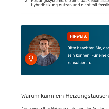
3
.
Heizungssysteme, die eine Gas-, Biomasse
Hybridheizung nutzen und nicht mit fossi
HINWEIS:
Bitte beachten Sie, da
sein können. Für eine 
konsultieren.
Warum kann ein Heizungstausch a
Auch wenn Ihre Heizung nicht von der Austauschp