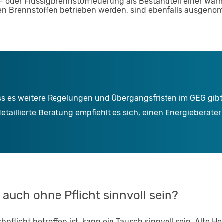
- oder Flüssigbrennstofffeuerung als Bestandteil einer W
len Brennstoffen betrieben werden, sind ebenfalls ausgen
ss es weitere Regelungen und Übergangsfristen im GEG gibt, 
detaillierte Beratung empfiehlt es sich, einen Energieberat
uch ohne Pflicht sinnvoll sein?
flicht betroffen ist, kann ein Tausch sinnvoll sein. Alte He