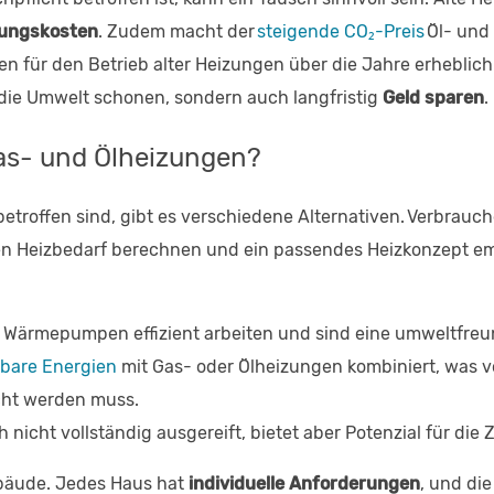
tungskosten
. Zudem macht der
steigende CO₂-Preis
Öl- und
en für den Betrieb alter Heizungen über die Jahre erheblich
die Umwelt schonen, sondern auch langfristig
Geld sparen
.
Gas- und Ölheizungen?
betroffen sind, gibt es verschiedene Alternativen. Verbrauc
len Heizbedarf berechnen und ein passendes Heizkonzept e
 Wärmepumpen effizient arbeiten und sind eine umweltfreu
rbare Energien
mit Gas- oder Ölheizungen kombiniert, was v
cht werden muss.
 nicht vollständig ausgereift, bietet aber Potenzial für die 
ebäude. Jedes Haus hat
individuelle Anforderungen
, und die