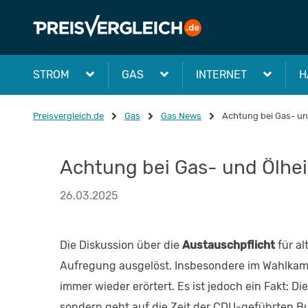
STROM
GAS
INTERNET
H
Preisvergleich.de
Gas
Gas News
Achtung bei Gas- un
Achtung bei Gas- und Ölhei
26.03.2025
Die Diskussion über die
Austauschpflicht
für al
Aufregung ausgelöst. Insbesondere im Wahlka
immer wieder erörtert. Es ist jedoch ein Fakt: D
sondern geht auf die Zeit der CDU-geführten Bu