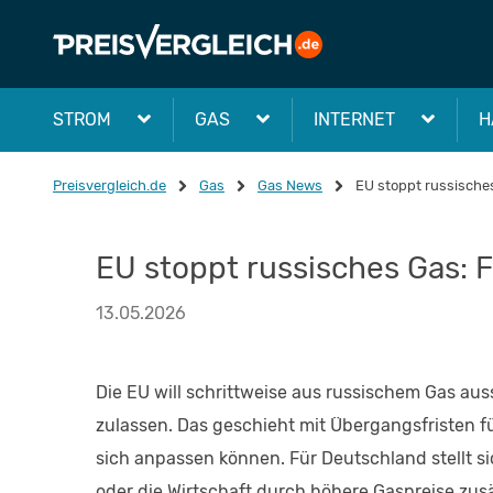
STROM
GAS
INTERNET
H
Preisvergleich.de
Gas
Gas News
EU stoppt russische
EU stoppt russisches Gas: 
13.05.2026
Die EU will schrittweise aus russischem Gas au
zulassen. Das geschieht mit Übergangsfristen 
sich anpassen können. Für Deutschland stellt si
oder die Wirtschaft durch höhere Gaspreise zus