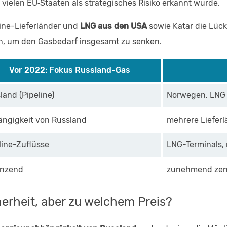
vielen EU‑Staaten als strategisches Risiko erkannt wurde.
line-Lieferländer und
LNG aus den USA
sowie Katar die Lücke
n, um den Gasbedarf insgesamt zu senken.
Vor 2022: Fokus Russland-Gas
land (Pipeline)
Norwegen, LNG (
ngigkeit von Russland
mehrere Liefer
line-Zuflüsse
LNG-Terminals,
änzend
zunehmend zent
herheit, aber zu welchem Preis?