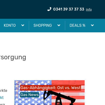
0341 39 37 37 33
Info
KONTO
SHOPPING
DEALS %
ersorgung
rkte
rkt
twa