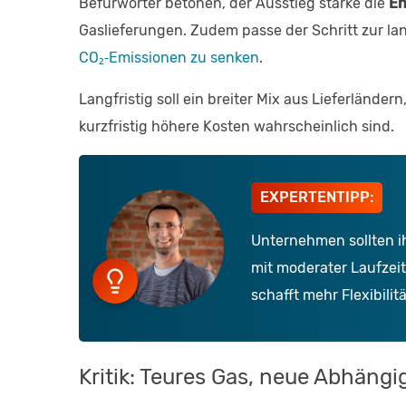
Befürworter betonen, der Ausstieg stärke die
En
Gaslieferungen. Zudem passe der Schritt zur la
CO₂‑Emissionen zu senken
.
Langfristig soll ein breiter Mix aus Lieferländer
kurzfristig höhere Kosten wahrscheinlich sind.
EXPERTENTIPP:
Unternehmen sollten ih
mit moderater Laufzeit
schafft mehr Flexibilitä
Kritik: Teures Gas, neue Abhäng